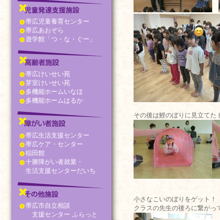
帯広児童養育センター
帯広あおぞら
遊学館「つ・な・ぐー」
帯広けいせい苑
芽室けいせい苑
多機能ホームいなほ
多機能ホームはるか
その後は鯉のぼりに見立てた
帯広生活支援センター
帯広ケア・センター
稲田館
十勝障がい者就業・
生活支援センターだいち
小さなこいのぼりをゲット！
帯広市自立相談
クラスの先生の後ろに繋がっ
支援センター ふらっと