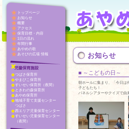
トップページ
お知らせ
概要
アクセス
保育目標・内容
1日の流れ
年間行事
あやめの歌
お知らせ
あそびの広場 情報
■ ～こどもの日～
つばさ保育所
やまびこ保育所
朝ホールに集まり、「今日は
すいせい保育所（夜間）
子どもたち！
ときわの森保育所
パネルシアターやクイズで由
あやめ保育所
地域子育て支援センター
つばさ
西エリア児童保育センター
すいせい児童保育センター
（夜間）