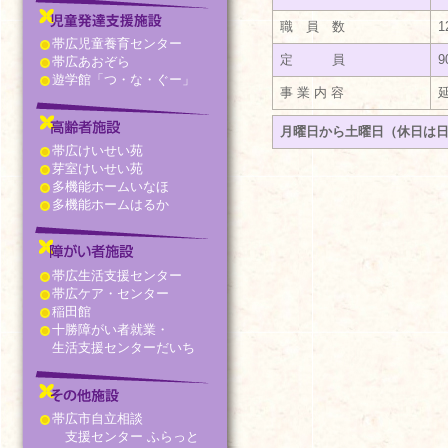
職 員 数
1
帯広児童養育センター
定 員
9
帯広あおぞら
遊学館「つ・な・ぐー」
事 業 内 容
月曜日から土曜日（休日は日曜、
帯広けいせい苑
芽室けいせい苑
多機能ホームいなほ
多機能ホームはるか
帯広生活支援センター
帯広ケア・センター
稲田館
十勝障がい者就業・
生活支援センターだいち
帯広市自立相談
支援センター ふらっと