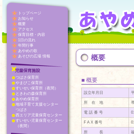
トップページ
お知らせ
概要
アクセス
保育目標・内容
1日の流れ
年間行事
あやめの歌
概要
あそびの広場 情報
つばさ保育所
■ 概要
やまびこ保育所
すいせい保育所（夜間）
設立年月日
ときわの森保育所
あやめ保育所
所 在 地
地域子育て支援センター
つばさ
電 話 番 号
0
西エリア児童保育センター
すいせい児童保育センター
F A X 番号
0
（夜間）
所 長