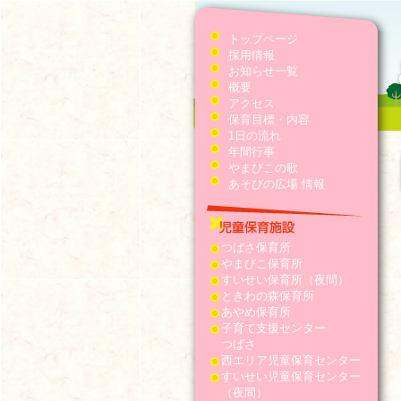
トップページ
採用情報
お知らせ一覧
概要
アクセス
保育目標・内容
1日の流れ
年間行事
やまびこの歌
あそびの広場 情報
つばさ保育所
やまびこ保育所
すいせい保育所（夜間）
ときわの森保育所
あやめ保育所
子育て支援センター
つばさ
西エリア児童保育センター
すいせい児童保育センター
（夜間）