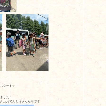
スタート✨
ました！
きたおてんとうさんたちです