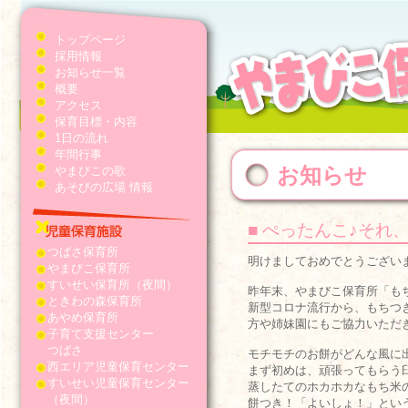
トップページ
採用情報
お知らせ一覧
概要
アクセス
保育目標・内容
1日の流れ
年間行事
お知らせ
やまびこの歌
あそびの広場 情報
■ ぺったんこ♪それ
つばさ保育所
明けましておめでとうござい
やまびこ保育所
すいせい保育所（夜間）
昨年末、やまびこ保育所「も
ときわの森保育所
新型コロナ流行から、もちつ
あやめ保育所
方や姉妹園にもご協力いただ
子育て支援センター
つばさ
モチモチのお餅がどんな風に
西エリア児童保育センター
まず初めは、頑張ってもらう
すいせい児童保育センター
蒸したてのホカホカなもち米
（夜間）
餅つき！「よいしょ！」とい