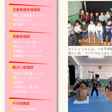
帯広児童養育センター
帯広あおぞら
遊学館「つ・な・ぐー」
帯広けいせい苑
芽室けいせい苑
おてんとうさんは、つき手体
多機能ホームいなほ
重たい杵、フワフワのつきた
多機能ホームはるか
帯広生活支援センター
帯広ケア･センター
稲田館
十勝障がい者就業・
生活支援センターだいち
帯広市自立相談