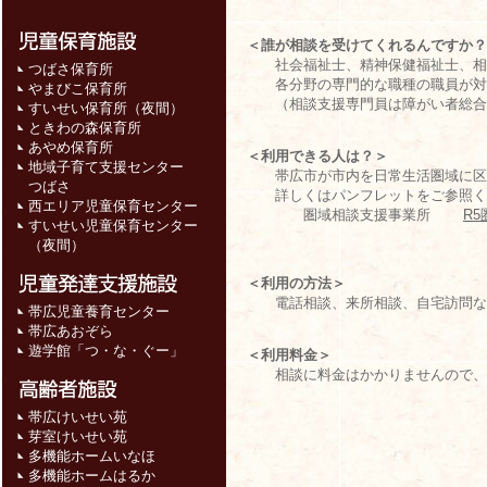
＜誰が相談を受けてくれるんですか？
社会福祉士、精神保健福祉士、相談
つばさ保育所
各分野の専門的な職種の職員が対
やまびこ保育所
（相談支援専門員は障がい者総合支
すいせい保育所（夜間）
ときわの森保育所
あやめ保育所
＜利用できる人は？＞
地域子育て支援センター
帯広市が市内を日常生活圏域に区分
つばさ
詳しくはパンフレットをご参照く
西エリア児童保育センター
圏域相談支援事業所
R
すいせい児童保育センター
（夜間）
＜利用の方法＞
電話相談、来所相談、自宅訪問な
帯広児童養育センター
帯広あおぞら
遊学館「つ・な・ぐー」
＜利用料金＞
相談に料金はかかりませんので、
帯広けいせい苑
芽室けいせい苑
多機能ホームいなほ
多機能ホームはるか