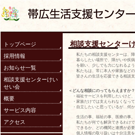
相談支援センター
トップページ
私たちの相談支援センターは、障が
採用情報
暮らしたい場所で、障がいや疾病の
を願い、少しでも力になれるように
お知らせ一覧
私たちは、常に本人や家族などの気
皆さんの生活を応援できる相談支
相談支援センターけい
せい会
＜どんな相談にのってもらえますか？
・福祉サービスを利用したいけど、
概要
・家族だけでは支えられなくなって
・自立したいと思っているが…何か
サービス内容
生活の事、福祉の事、医療の事、教
アクセス
私たちが何でも解決できるわけでは
できるか、どの機関と連携が必要か
個人情報の取り扱いは十分注意をし