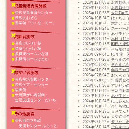
2025年12月09日
お遊戯会
2025年12月01日
お遊戯会
帯広児童養育センター
2025年11月28日
令和7年度
帯広あおぞら
2025年10月24日
はくちょ
遊学館「つ・な・ぐー」
2025年10月24日
大きいに
2025年10月24日
スーパー
2025年10月16日
あひるピ
2025年09月14日
本日（14
帯広けいせい苑
2025年09月13日
明日の運
芽室けいせい苑
2025年09月10日
そら組の
多機能ホームいなほ
2025年09月04日
R7年度
多機能ホームはるか
2025年08月26日
そら組の
2025年08月23日
そら組の
2025年07月05日
年長児合
2025年07月04日
おてんとう
帯広生活支援センター
2025年07月03日
年長児合
帯広ケア・センター
2025年05月30日
すいせい
稲田館
2024年12月16日
三菱自動車
十勝障がい者就業・
2024年10月28日
あひるピク
生活支援センターだいち
2024年10月24日
にじさん
2024年10月22日
今年も沢
2024年10月19日
☆おてん
2024年09月02日
☆交通安
帯広市自立相談
2024年08月22日
祭りだ、
支援センター ふらっと
2024年08月14日
そらキャ