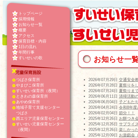
トップページ
採用情報
お知らせ一覧
概要
アクセス
保育目標・内容
1日の流れ
年間行事
お知らせ一
すいせいの歌
つばさ保育所
2026年07月29日
交通安全
やまびこ保育所
2026年07月28日
夏祭りをしま
すいせい保育所（夜間）
2026年07月24日
夏祭りま
ときわの森保育所
2026年06月11日
清掃活動
あやめ保育所
2026年06月04日
子どもた
地域子育て支援センター
2026年04月24日
令和8年度が
つばさ
2026年02月04日
節分！！
西エリア児童保育センター
2025年12月26日
お餅つき
すいせい児童保育センター
2025年12月26日
サプライズ
（夜間）
2025年12月26日
楽しかっ
2025年12月09日
お遊戯会