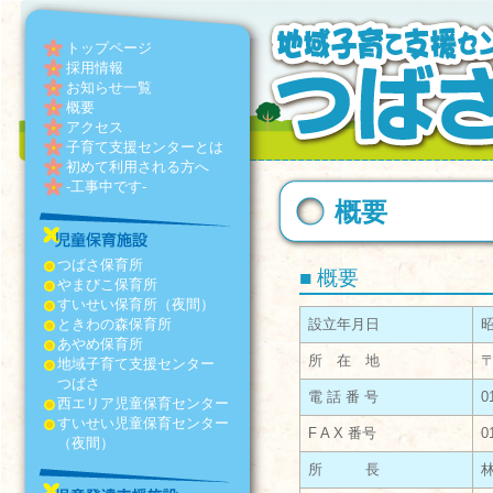
トップページ
採用情報
お知らせ一覧
概要
アクセス
子育て支援センターとは
初めて利用される方へ
-工事中です-
概要
つばさ保育所
■ 概要
やまびこ保育所
すいせい保育所（夜間）
ときわの森保育所
設立年月日
昭
あやめ保育所
所 在 地
〒
地域子育て支援センター
つばさ
電 話 番 号
0
西エリア児童保育センター
すいせい児童保育センター
F A X 番号
0
（夜間）
所 長