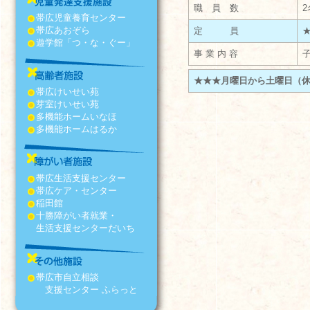
職 員 数
2
帯広児童養育センター
帯広あおぞら
定 員
遊学館「つ・な・ぐー」
事 業 内 容
★★★月曜日から土曜日（休日は
帯広けいせい苑
芽室けいせい苑
多機能ホームいなほ
多機能ホームはるか
帯広生活支援センター
帯広ケア・センター
稲田館
十勝障がい者就業・
生活支援センターだいち
帯広市自立相談
支援センター ふらっと