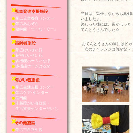
当日は、緊張しながらも真剣
帯広児童養育センター
いましたよ。
帯広あおぞら
終わった後には、皆がほっと
遊学館「つ・な・ぐー」
てんとうさんでした☺
おてんとうさんの胸にはピカ
次のチャレンジは何かな～
帯広けいせい苑
芽室けいせい苑
多機能ホームいなほ
多機能ホームはるか
帯広生活支援センター
帯広ケア･センター
稲田館
十勝障がい者就業・
生活支援センターだいち
帯広市自立相談