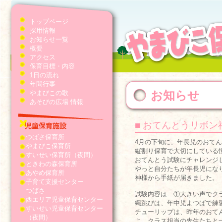
トップページ
採用情報
お知らせ一覧
概要
アクセス
保育目標・内容
1日の流れ
年間行事
お知らせ
やまびこの歌
あそびの広場 情報
■ おてんとうリボ
つばさ保育所
4月の下旬に、年長児のおて
やまびこ保育所
縦割り保育で大切にしている
すいせい保育所（夜間）
おてんとう試験にチャレンジ
ときわの森保育所
やっと自分たちが年長児にな
あやめ保育所
神様から手紙が届きました。
子育て支援センター
つばさ
試験内容は…①大きい声でク
西エリア児童保育センター
縄跳びは、年中児よつばで練
すいせい児童保育センター
チューリップは、昨年のおて
（夜間）
よ。クラス担当の先生たちと