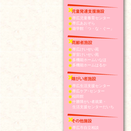
帯広児童養育センター
帯広あおぞら
遊学館「つ・な・ぐー」
帯広けいせい苑
芽室けいせい苑
多機能ホームいなほ
多機能ホームはるか
帯広生活支援センター
帯広ケア･センター
稲田館
十勝障がい者就業・
生活支援センターだいち
帯広市自立相談