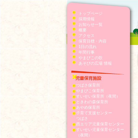
トップページ
採用情報
お知らせ一覧
概要
アクセス
保育目標・内容
1日の流れ
年間行事
やまびこの歌
あそびの広場 情報
つばさ保育所
やまびこ保育所
すいせい保育所（夜間）
ときわの森保育所
あやめ保育所
子育て支援センター
つばさ
西エリア児童保育センター
すいせい児童保育センター
（夜間）