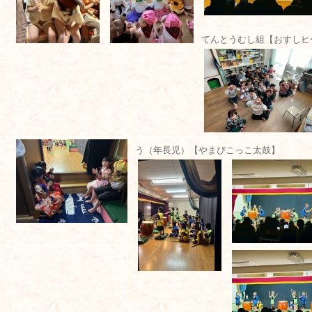
てんとうむし組【おすしヒ
う（年長児）【やまびこっこ太鼓】