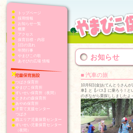
トップページ
採用情報
お知らせ一覧
概要
アクセス
保育目標・内容
1日の流れ
年間行事
お知らせ
やまびこの歌
あそびの広場 情報
■ 汽車の旅
つばさ保育所
10月6日(金)おてんとうさ
やまびこ保育所
車】と【バス】に乗ろう！と
すいせい保育所（夜間）
のぎながら栗探ししましたよ
ときわの森保育所
あやめ保育所
子育て支援センター
つばさ
西エリア児童保育センター
すいせい児童保育センター
（夜間）