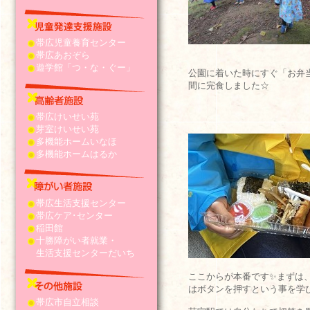
帯広児童養育センター
帯広あおぞら
遊学館「つ・な・ぐー」
公園に着いた時にすぐ「お弁
間に完食しました☆
帯広けいせい苑
芽室けいせい苑
多機能ホームいなほ
多機能ホームはるか
帯広生活支援センター
帯広ケア･センター
稲田館
十勝障がい者就業・
生活支援センターだいち
ここからが本番です✨まずは
はボタンを押すという事を学
帯広市自立相談