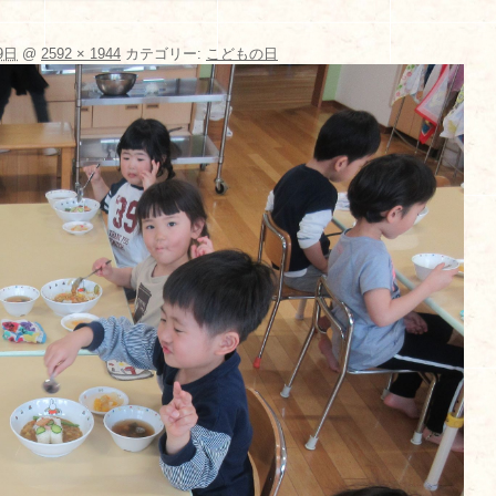
9日
@
2592 × 1944
カテゴリー:
こどもの日